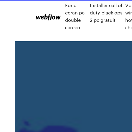
Fond
Installer call of
Vp
ecran pc
duty black ops
wi
double
2 pc gratuit
ho
screen
shi