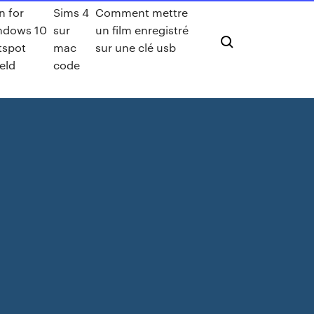
n for
Sims 4
Comment mettre
ndows 10
sur
un film enregistré
tspot
mac
sur une clé usb
eld
code