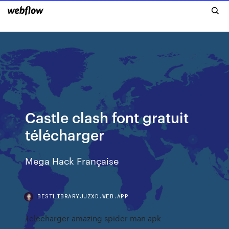
Castle clash font gratuit
télécharger
Mega Hack Française
BESTLIBRARYJJZXD.WEB.APP
Telecharger amazing spider man apk