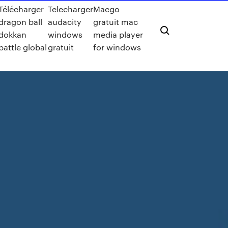
Télécharger
Telecharger
Macgo
dragon ball
audacity
gratuit mac
dokkan
windows
media player
battle global
gratuit
for windows