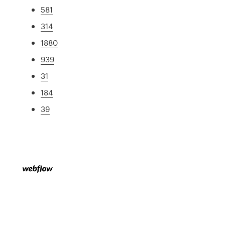
581
314
1880
939
31
184
39