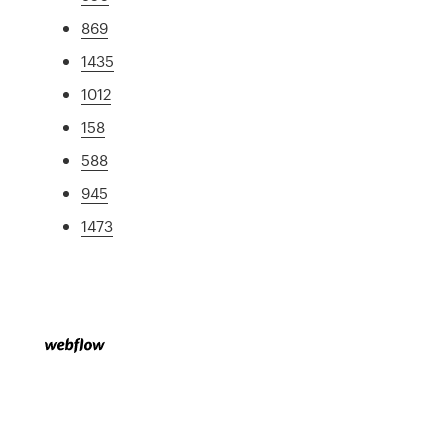
869
1435
1012
158
588
945
1473