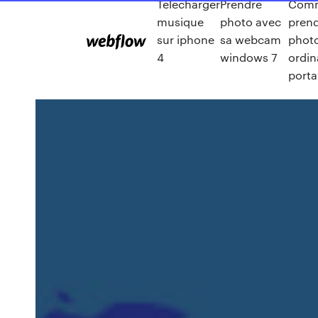
Telecharger
Prendre
Com
musique
photo avec
prend
sur iphone
sa webcam
photo
4
windows 7
ordin
porta