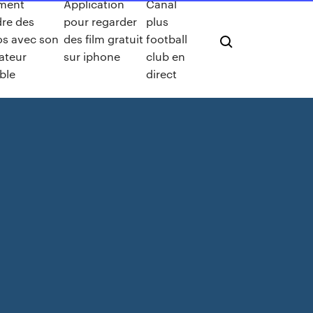
ment
Application
Canal
re des
pour regarder
plus
s avec son
des film gratuit
football
ateur
sur iphone
club en
ble
direct