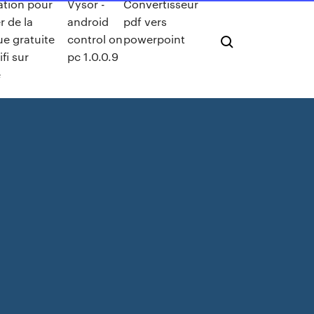
ation pour
Vysor -
Convertisseur
r de la
android
pdf vers
e gratuite
control on
powerpoint
fi sur
pc 1.0.0.9
e