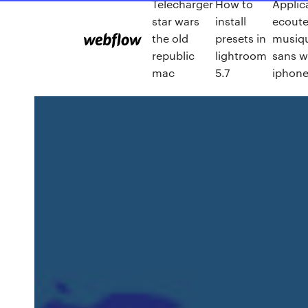
Télécharger
How to
Applic
star wars
install
ecoute
the old
presets in
musiqu
republic
lightroom
sans wi
mac
5.7
iphon