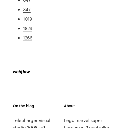
847
1019
1824
1266
On the blog
About
Telecharger visual
Lego marvel super
studio 2008 sp1
heroes pc 2 controller