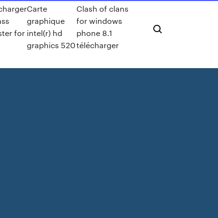
charger
Carte
Clash of clans
ass
graphique
for windows
ter for
intel(r) hd
phone 8.1
graphics 520
télécharger