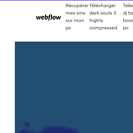
Récupérer
Télécharger
Télé
mes sms
dark souls 3
dj b
sur mon
highly
boos
pc
compressed
pc