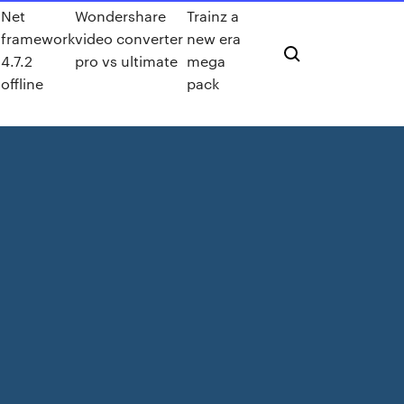
Net
Wondershare
Trainz a
framework
video converter
new era
4.7.2
pro vs ultimate
mega
offline
pack