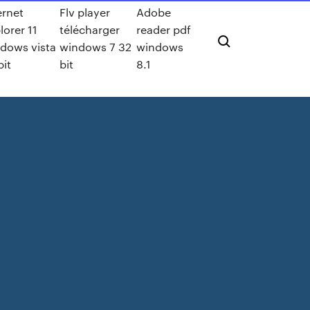
ernet
Flv player
Adobe
lorer 11
télécharger
reader pdf
dows vista
windows 7 32
windows
bit
bit
8.1