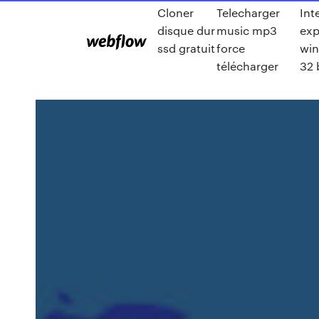
Cloner
Telecharger
Int
disque dur
music mp3
exp
ssd gratuit
force
win
télécharger
32 