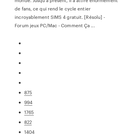
monde. Jusqu’à présent, il a attiré énormément
de fans, ce qui rend le cycle entier
incroyablement SIMS 4 gratuit. [Résolu] -
Forum jeux PC/Mac - Comment Ça ...
875
994
1765
822
1404