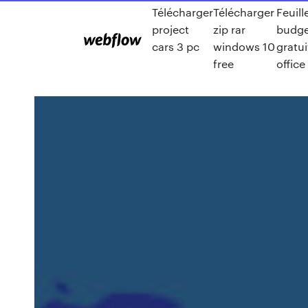
Télécharger
Télécharger
Feuill
project
zip rar
budget
cars 3 pc
windows 10
gratu
free
office