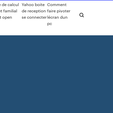
e de calcul
Yahoo boite
Comment
 familial
de reception
faire pivoter
it open
se connecter
lécran dun
pc