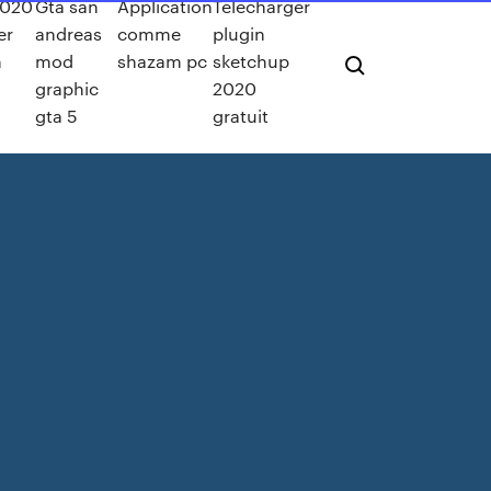
2020
Gta san
Application
Telecharger
er
andreas
comme
plugin
n
mod
shazam pc
sketchup
graphic
2020
gta 5
gratuit