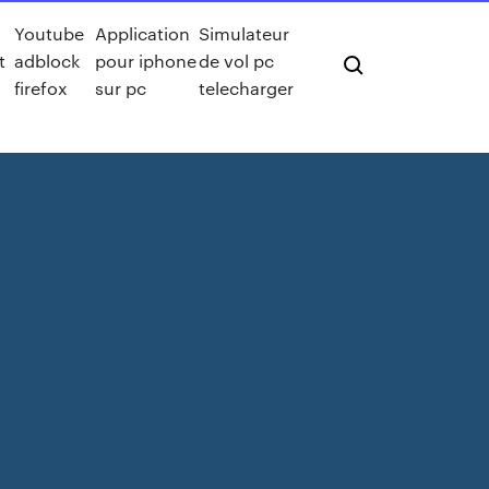
Youtube
Application
Simulateur
t
adblock
pour iphone
de vol pc
firefox
sur pc
telecharger