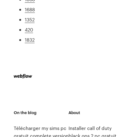
1688
1352
420
1832
On the blog
About
Télécharger my sims pc
Installer call of duty
gratuit complete version
black ops 2 pc gratuit