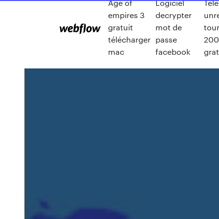
Age of
Logiciel
Tél
empires 3
decrypter
unr
gratuit
mot de
tou
télécharger
passe
200
mac
facebook
grat