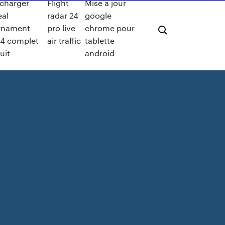
écharger
Flight
Mise a jour
eal
radar 24
google
rnament
pro live
chrome pour
4 complet
air traffic
tablette
uit
android