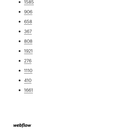
1585
906
658
367
808
1921
276
1110
410
1661