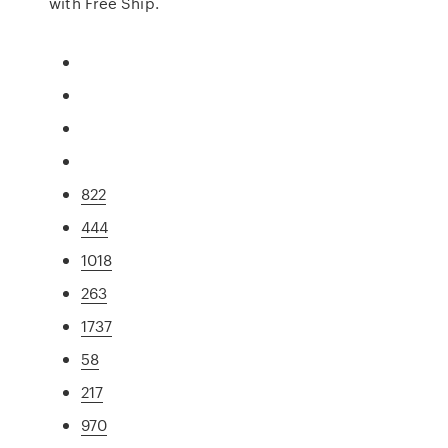
with Free Ship.
822
444
1018
263
1737
58
217
970