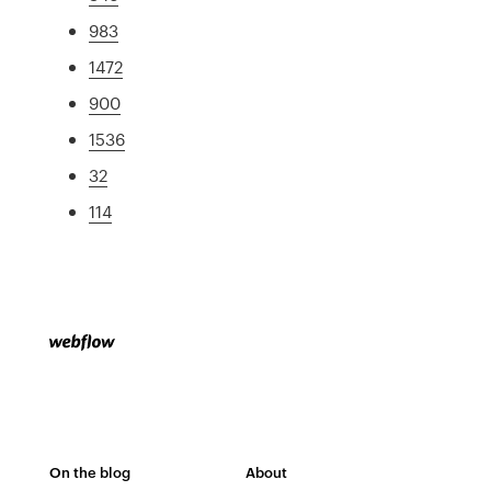
983
1472
900
1536
32
114
On the blog
About