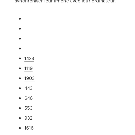
synchroniser leur iPhone avec leur ordinateur.
1428
1119
1903
443
646
553
932
1616