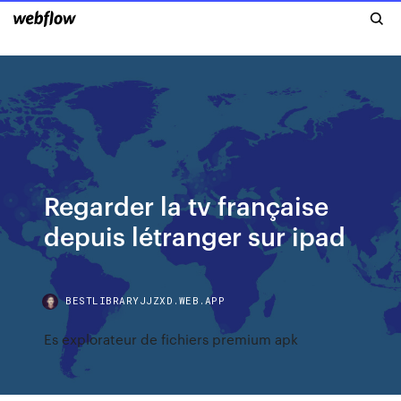
Regarder la tv française
depuis létranger sur ipad
BESTLIBRARYJJZXD.WEB.APP
Es explorateur de fichiers premium apk