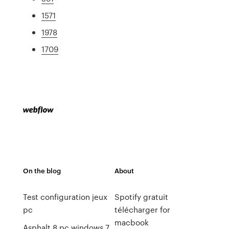
1571
1978
1709
On the blog
About
Test configuration jeux
Spotify gratuit
pc
télécharger for
macbook
Asphalt 8 pc windows 7