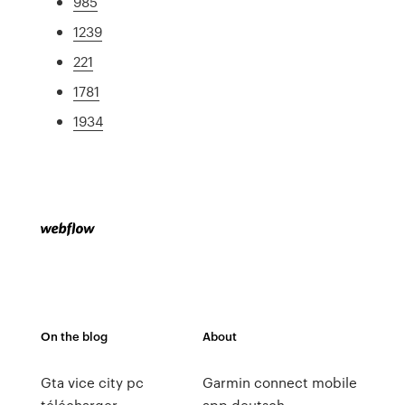
985
1239
221
1781
1934
On the blog
About
Gta vice city pc
Garmin connect mobile
télécharger
app deutsch