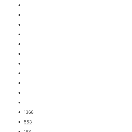
1368
553
193