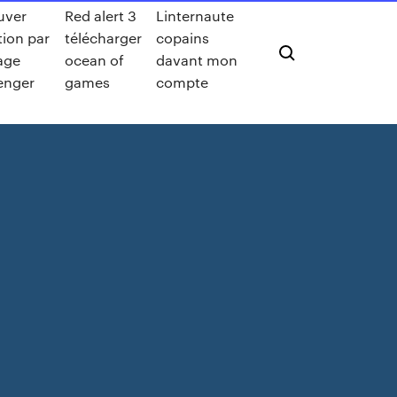
uver
Red alert 3
Linternaute
tion par
télécharger
copains
age
ocean of
davant mon
enger
games
compte