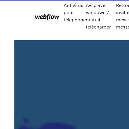
Antivirus
Avi player
Retro
pour
windows 7
invita
téléphone
gratuit
mess
télécharger
mess