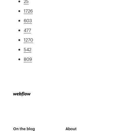
25
1726
603
477
1270
542
809
On the blog
About