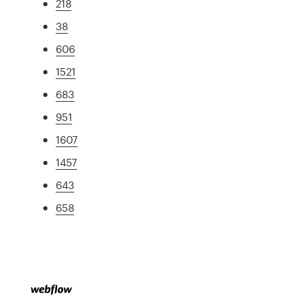
218
38
606
1521
683
951
1607
1457
643
658