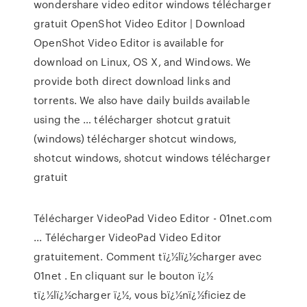
wondershare video editor windows télécharger
gratuit OpenShot Video Editor | Download
OpenShot Video Editor is available for
download on Linux, OS X, and Windows. We
provide both direct download links and
torrents. We also have daily builds available
using the … télécharger shotcut gratuit
(windows) télécharger shotcut windows,
shotcut windows, shotcut windows télécharger
gratuit
Télécharger VideoPad Video Editor - 01net.com
... Télécharger VideoPad Video Editor
gratuitement. Comment tï¿½lï¿½charger avec
01net . En cliquant sur le bouton ï¿½
tï¿½lï¿½charger ï¿½, vous bï¿½nï¿½ficiez de