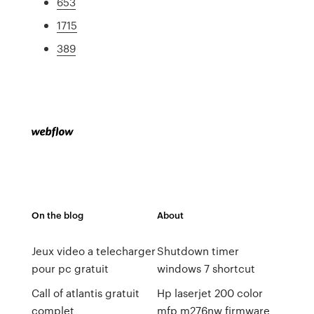
653
1715
389
On the blog
About
Jeux video a telecharger
Shutdown timer
pour pc gratuit
windows 7 shortcut
Call of atlantis gratuit
Hp laserjet 200 color
complet
mfp m276nw firmware