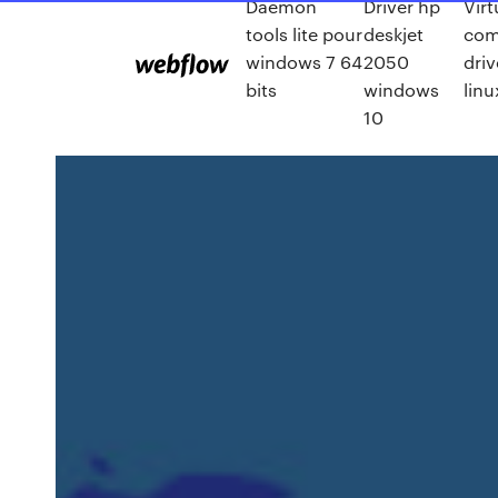
Daemon
Driver hp
Virt
tools lite pour
deskjet
com
windows 7 64
2050
driv
bits
windows
linu
10