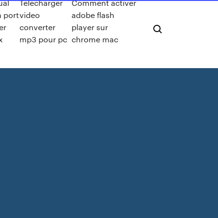
ual
Telecharger
Comment activer
 port
video
adobe flash
er
converter
player sur
x
mp3 pour pc
chrome mac