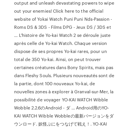
output and unleash devastating powers to wipe
out your enemies! Click here to the official
website of Yokai Watch Puni Puni Nds-Passion -
Roms DS & 3DS - Films DPG - Jeux DS / 3DS et
... L'histoire de Yo-kai Watch 2 se déroule juste
après celle de Yo-kai Watch. Chaque version
dispose de ses propres Yo-kai rares, pour un
total de 350 Yo-kai. Ainsi, on peut trouver
certaines créatures dans Bony Spirits, mais pas
dans Fleshy Souls. Plusieurs nouveautés sont de
la partie, dont 100 nouveaux Yo-kai, de
nouvelles zones à explorer à Granval-sur-Mer, la
possibilité de voyager YO-KAI WATCH Wibble
Wobble 2.2.6のAndroid - ダ … Android用のYO-
KAI WATCH Wibble Wobbleの最新バージョンをダ
ウンロード. 妖怪ぷにをつなげて戦え！. YO-KAI