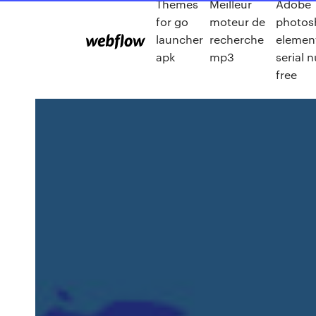
Themes
Meilleur
Adobe
for go
moteur de
photos
launcher
recherche
elemen
apk
mp3
serial 
free