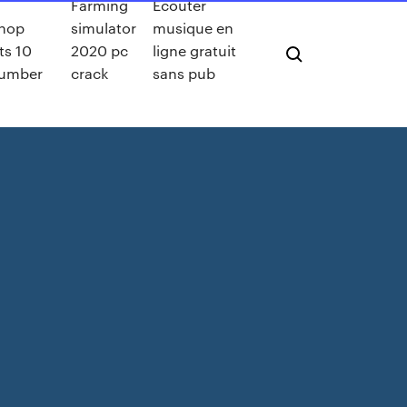
Farming
Ecouter
hop
simulator
musique en
ts 10
2020 pc
ligne gratuit
number
crack
sans pub