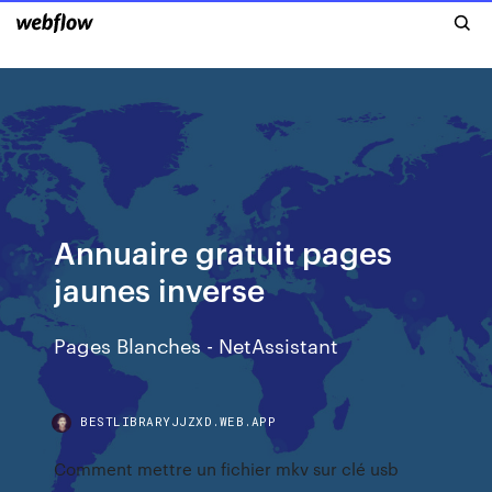
Annuaire gratuit pages
jaunes inverse
Pages Blanches - NetAssistant
BESTLIBRARYJJZXD.WEB.APP
Comment mettre un fichier mkv sur clé usb