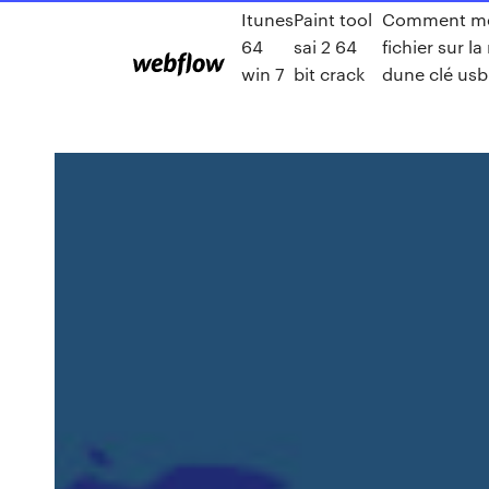
Itunes
Paint tool
Comment me
64
sai 2 64
fichier sur la
win 7
bit crack
dune clé usb