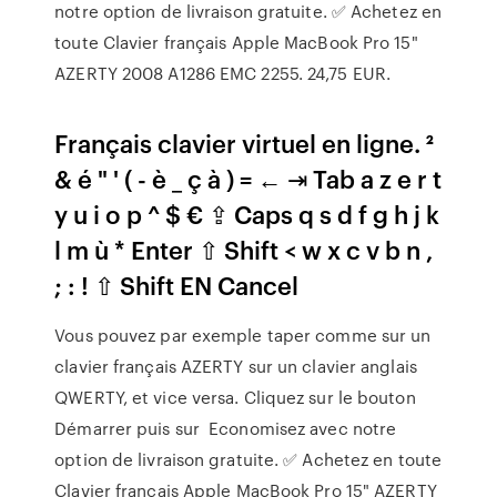
notre option de livraison gratuite. ✅ Achetez en
toute Clavier français Apple MacBook Pro 15"
AZERTY 2008 A1286 EMC 2255. 24,75 EUR.
Français clavier virtuel en ligne. ²
& é " ' ( - è _ ç à ) = ← ⇥ Tab a z e r t
y u i o p ^ $ € ⇪ Caps q s d f g h j k
l m ù * Enter ⇧ Shift < w x c v b n ,
; : ! ⇧ Shift EN Cancel
Vous pouvez par exemple taper comme sur un
clavier français AZERTY sur un clavier anglais
QWERTY, et vice versa. Cliquez sur le bouton
Démarrer puis sur Economisez avec notre
option de livraison gratuite. ✅ Achetez en toute
Clavier français Apple MacBook Pro 15" AZERTY