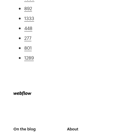
892
1333
448
277
801
1289
On the blog
About