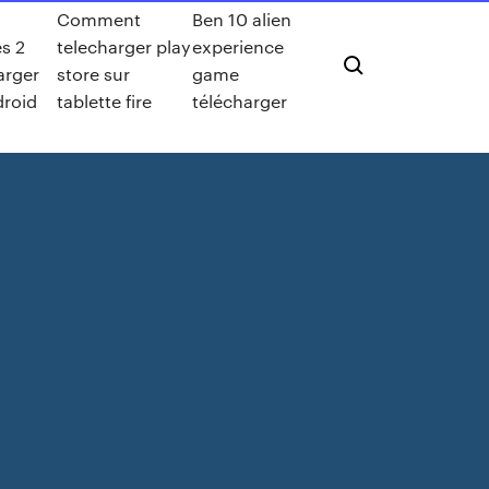
Comment
Ben 10 alien
s 2
telecharger play
experience
arger
store sur
game
droid
tablette fire
télécharger