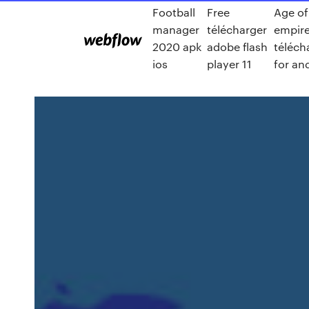
Football
Free
Age of
manager
télécharger
empire
2020 apk
adobe flash
téléch
ios
player 11
for an