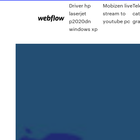
Driver hp
Mobizen live
Tel
laserjet
stream to
ca
p2020dn
youtube pc
gra
windows xp