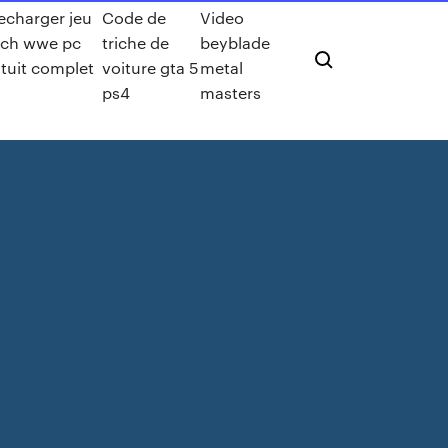
echarger jeu
Code de
Video
tch wwe pc
triche de
beyblade
tuit complet
voiture gta 5
metal
ps4
masters