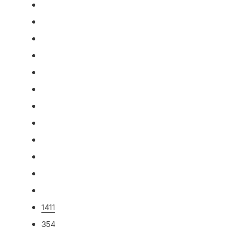
1411
354