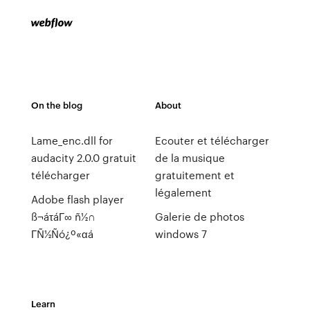
On the blog
About
Lame_enc.dll for
Ecouter et télécharger
audacity 2.0.0 gratuit
de la musique
télécharger
gratuitement et
légalement
Adobe flash player
ß¬áτáΓ∞ ñ½∩
Galerie de photos
ΓÑ½Ñó¿º«αá
windows 7
Learn