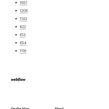
1657
1206
1143
822
613
654
1116
On the blog
About