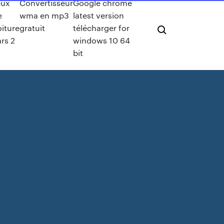
eux
Convertisseur
Google chrome
e
wma en mp3
latest version
oiture
gratuit
télécharger for
ars 2
windows 10 64
bit