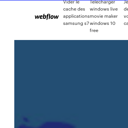
Vider le
Télécharger
J
cache des
windows live
d
applications
movie maker
v
samsung s7
windows 10
c
free