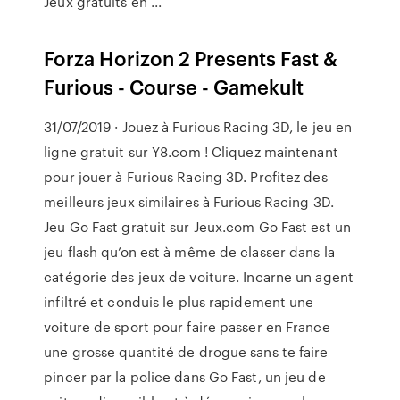
Jeux gratuits en ...
Forza Horizon 2 Presents Fast &
Furious - Course - Gamekult
31/07/2019 · Jouez à Furious Racing 3D, le jeu en
ligne gratuit sur Y8.com ! Cliquez maintenant
pour jouer à Furious Racing 3D. Profitez des
meilleurs jeux similaires à Furious Racing 3D.
Jeu Go Fast gratuit sur Jeux.com Go Fast est un
jeu flash qu’on est à même de classer dans la
catégorie des jeux de voiture. Incarne un agent
infiltré et conduis le plus rapidement une
voiture de sport pour faire passer en France
une grosse quantité de drogue sans te faire
pincer par la police dans Go Fast, un jeu de