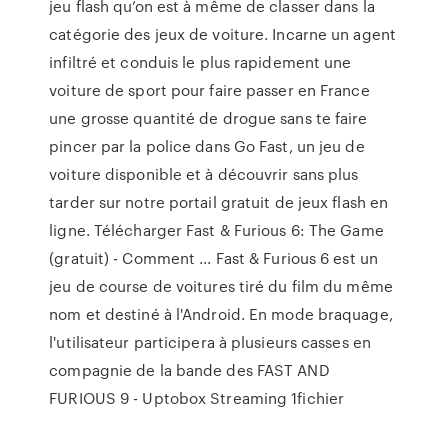
jeu flash qu’on est à même de classer dans la
catégorie des jeux de voiture. Incarne un agent
infiltré et conduis le plus rapidement une
voiture de sport pour faire passer en France
une grosse quantité de drogue sans te faire
pincer par la police dans Go Fast, un jeu de
voiture disponible et à découvrir sans plus
tarder sur notre portail gratuit de jeux flash en
ligne. Télécharger Fast & Furious 6: The Game
(gratuit) - Comment ... Fast & Furious 6 est un
jeu de course de voitures tiré du film du même
nom et destiné à l'Android. En mode braquage,
l'utilisateur participera à plusieurs casses en
compagnie de la bande des FAST AND
FURIOUS 9 - Uptobox Streaming 1fichier