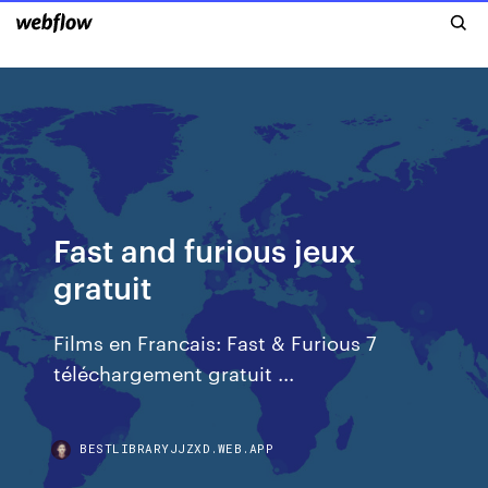
Fast and furious jeux
gratuit
Films en Francais: Fast & Furious 7
téléchargement gratuit ...
BESTLIBRARYJJZXD.WEB.APP