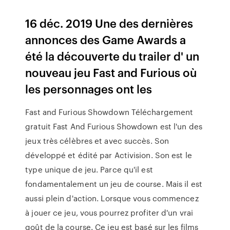
16 déc. 2019 Une des dernières
annonces des Game Awards a
été la découverte du trailer d' un
nouveau jeu Fast and Furious où
les personnages ont les
Fast and Furious Showdown Téléchargement
gratuit Fast And Furious Showdown est l'un des
jeux très célèbres et avec succès. Son
développé et édité par Activision. Son est le
type unique de jeu. Parce qu'il est
fondamentalement un jeu de course. Mais il est
aussi plein d'action. Lorsque vous commencez
à jouer ce jeu, vous pourrez profiter d'un vrai
goût de la course. Ce jeu est basé sur les films