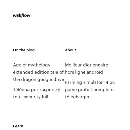
On the blog
About
Age of mythology
Meilleur dictionnaire
extended edition tale of
hors ligne android
the dragon google drive
Farming simulator 14 pc
Télécharger kaspersky
game gratuit complete
total security full
télécharger
Learn