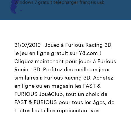
Windows 7 gratuit telecharger français usb
31/07/2019 · Jouez à Furious Racing 3D,
le jeu en ligne gratuit sur Y8.com !
Cliquez maintenant pour jouer à Furious
Racing 3D. Profitez des meilleurs jeux
similaires à Furious Racing 3D. Achetez
en ligne ou en magasin les FAST &
FURIOUS JouéClub, tout un choix de
FAST & FURIOUS pour tous les âges, de
toutes les tailles représentant vos