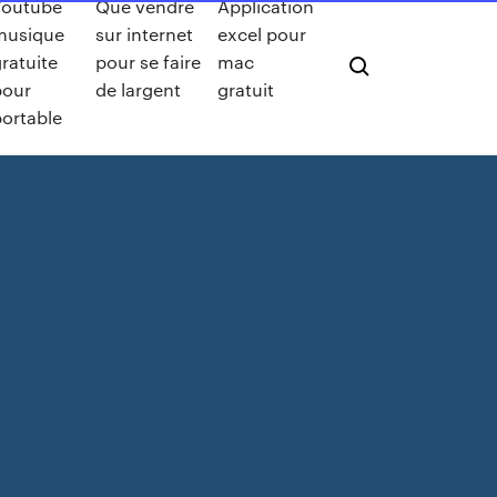
Youtube
Que vendre
Application
musique
sur internet
excel pour
ratuite
pour se faire
mac
pour
de largent
gratuit
portable