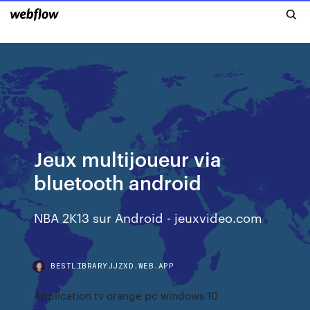
Jeux multijoueur via
bluetooth android
NBA 2K13 sur Android - jeuxvideo.com
BESTLIBRARYJJZXD.WEB.APP
Application tv orange pc windows 10