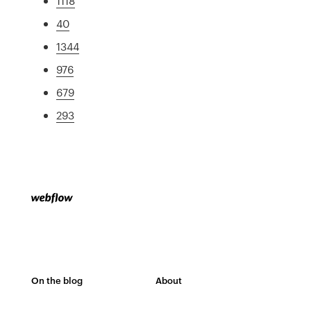
1118
40
1344
976
679
293
On the blog
About