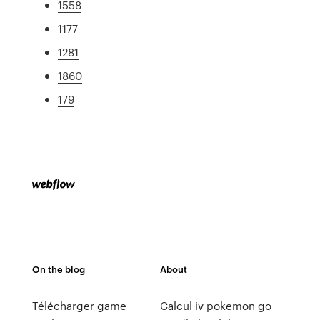
1558
1177
1281
1860
179
On the blog
About
Télécharger game
Calcul iv pokemon go