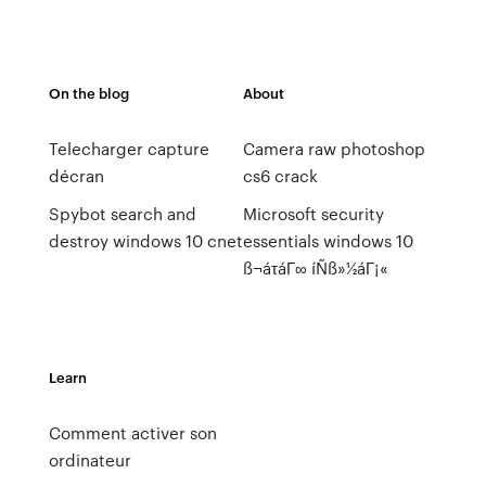
On the blog
About
Telecharger capture
Camera raw photoshop
décran
cs6 crack
Spybot search and
Microsoft security
destroy windows 10 cnet
essentials windows 10
ß¬áτáΓ∞ íÑß»½áΓ¡«
Learn
Comment activer son
ordinateur