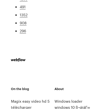
491
1352
908
296
On the blog
About
Magix easy video hd 5
Windows loader
télécharger
windows 10 ß¬áτáΓ∞