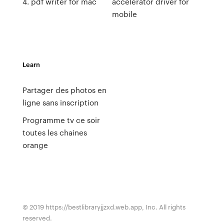
4. pdf writer for mac
accelerator driver for
mobile
Learn
Partager des photos en
ligne sans inscription
Programme tv ce soir
toutes les chaines
orange
© 2019 https://bestlibraryjjzxd.web.app, Inc. All rights
reserved.