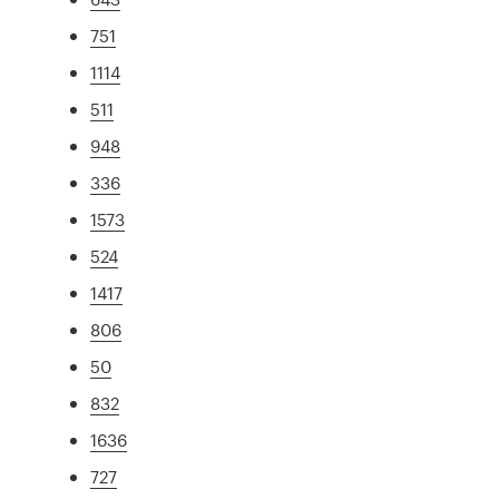
751
1114
511
948
336
1573
524
1417
806
50
832
1636
727