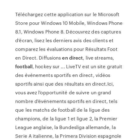
Téléchargez cette application sur le Microsoft
Store pour Windows 10 Mobile, Windows Phone
8.1, Windows Phone 8. Découvrez des captures
d’écran, lisez les derniers avis des clients et
comparez les évaluations pour Résultats Foot
en Direct. Diffusions
en direct
, live streams,
football
, hockey sur ... LiveTV est un site gratuit
des événements sportifs en direct, vidéos
sportifs ainsi que des résultats en direct.Ici,
vous avez l'opportunité de suivre un grand
nombre d'événements sportifs en direct, tels
que les matchs de football de la ligue des
champions, de la ligue 1 et ligue 2, la Premier
League anglaise, la Bundesliga allemande, la
Serie A italienne, la Primera Division espagnole