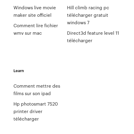
Windows live movie
Hill climb racing pc
maker site officiel
télécharger gratuit
windows 7
Comment lire fichier
wmv sur mac
Direct3d feature level 11
télécharger
Learn
Comment mettre des
films sur son ipad
Hp photosmart 7520
printer driver
télécharger