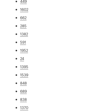
449
1602
662
285
1382
591
1952
24
1395
1539
848
689
838
1370