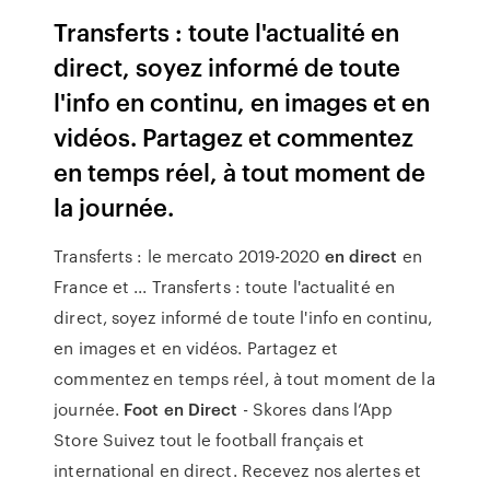
Transferts : toute l'actualité en
direct, soyez informé de toute
l'info en continu, en images et en
vidéos. Partagez et commentez
en temps réel, à tout moment de
la journée.
Transferts : le mercato 2019-2020
en direct
en
France et ... Transferts : toute l'actualité en
direct, soyez informé de toute l'info en continu,
en images et en vidéos. Partagez et
commentez en temps réel, à tout moment de la
journée. ‎
Foot en Direct
- Skores dans l’App
Store Suivez tout le football français et
international en direct. Recevez nos alertes et