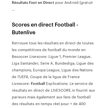
Résultats Foot en Direct
pour Android (gratuit
...
Scores
en direct Football
-
Butenlive
Retrouve tous les résultats en direct de toutes
les compétitions de football du monde en
Besoccer Livescore: Ligue 1, Premier League,
Liga Santander, Serie A, Bundesliga, Ligue des
champions, Europa League, Ligue des Nations
de l'UEFA, Coupe de la ligue de France
Livescore:
Football
Explications: Le service de
résultats en direct de LIVESCORE.in fournit aux
parieurs mais également aux fans de football
des résultats en temps réel pour + de 400